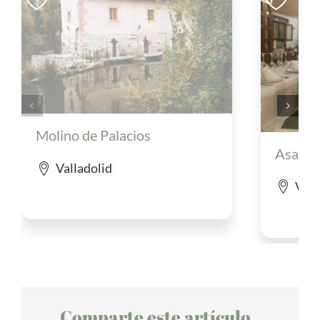
Molino de Palacios
Asador
Valladolid
Vall
Comparte este artículo