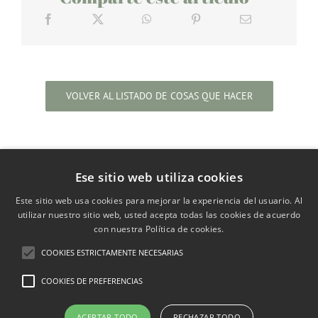
VOLVER AL LISTADO DE COSAS QUE HACER
Ese sitio web utiliza cookies
Este sitio web usa cookies para mejorar la experiencia del usuario. Al
utilizar nuestro sitio web, usted acepta todas las cookies de acuerdo
con nuestra Política de cookies.
La entidad
ASOCIACIÓN DUERO VIDA
está inscrita
COOKIES ESTRICTAMENTE NECESARIAS
en el Registro Nacional de Asociaciones: Sección: 1ª /
COOKIES DE PREFERENCIAS
Número Nacional: 627592.
ACEPTAR TODO
RECHAZAR TODO