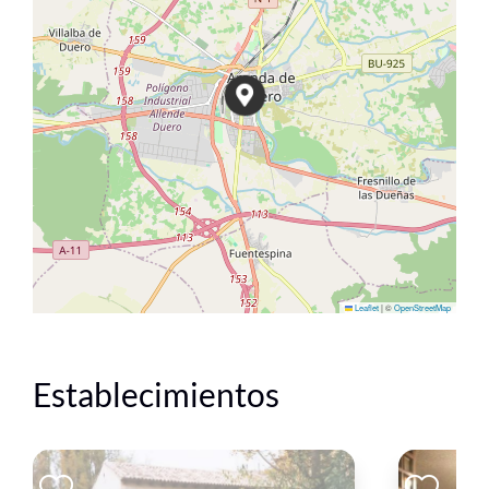
Leaflet
|
©
OpenStreetMap
Establecimientos