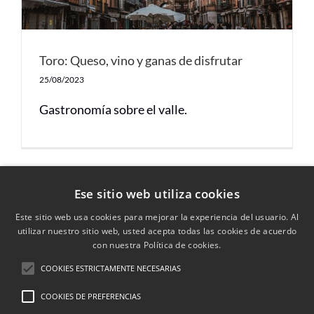
Toro: Queso, vino y ganas de disfrutar
25/08/2023
Gastronomía sobre el valle.
Ese sitio web utiliza cookies
Este sitio web usa cookies para mejorar la experiencia del usuario. Al
utilizar nuestro sitio web, usted acepta todas las cookies de acuerdo
con nuestra Política de cookies.
La entidad
ASOCIACIÓN DUERO VIDA
está inscrita
COOKIES ESTRICTAMENTE NECESARIAS
en el Registro Nacional de Asociaciones: Sección: 1ª /
COOKIES DE PREFERENCIAS
Número Nacional: 627592.