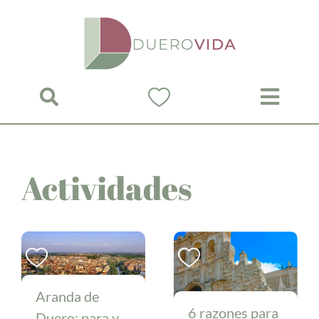
Saltar
al
contenido
Actividades
Aranda de
6 razones para
Duero: para y