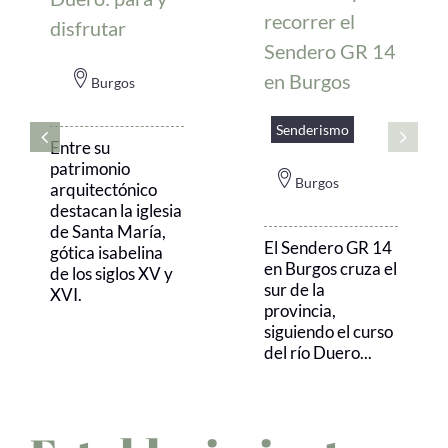
recorrer el
disfrutar
mía
Sendero GR 14
en Burgos
Burgos
Senderismo
Entre su
patrimonio
Burgos
arquitectónico
destacan la iglesia
de Santa María,
El Sendero GR 14
gótica isabelina
en Burgos cruza el
de los siglos XV y
sur de la
XVI.
provincia,
siguiendo el curso
del río Duero...