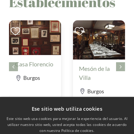
Establecimientos
Casa Florencio
Mesón de la
Villa
Burgos
Burgos
Ese sitio web utiliza cookies
Este sitio web usa cookies para mejorar la experiencia del usuario. Al
utilizar nuestro sitio web, usted acepta todas las cookies de acuerdo
con nuestra Política de cookies.